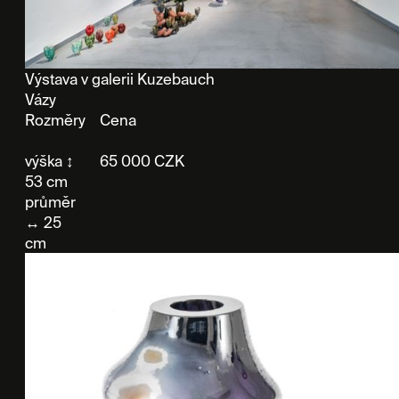
Výstava v galerii Kuzebauch
Vázy
Rozměry
Cena
výška ↕
65 000 CZK
53 cm
průměr
↔ 25
cm