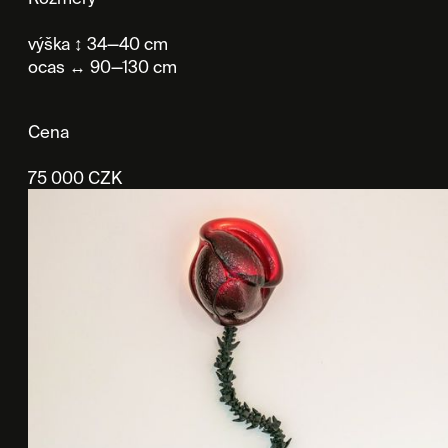
výška ↕ 34—40 cm
ocas ↔ 90—130 cm
Cena
75 000 CZK