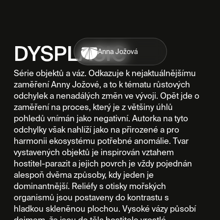
DYSPLASIO
Anna Jožová
Série objektů a váz. Odkazuje k nejaktuálnějšímu
zaměření Anny Jožové, a to k tématu růstových
odchylek a nenadálých změn ve vývoji. Opět jde o
zaměření na proces, který je z většiny úhlů
pohledů vnímán jako negativní. Autorka na tyto
odchylky však nahlíží jako na přirozené a pro
harmonii ekosystému potřebné anomálie. Tvar
vystavených objektů je inspirován vztahem
hostitel-parazit a jejich povrch je vždy pojednán
alespoň dvěma způsoby, kdy jeden je
dominantnější. Reliéfy s otisky mořských
organismů jsou postaveny do kontrastu s
hladkou skleněnou plochou. Vysoké vázy působí
dojmem, že jsou do těla hostitele vrostlé