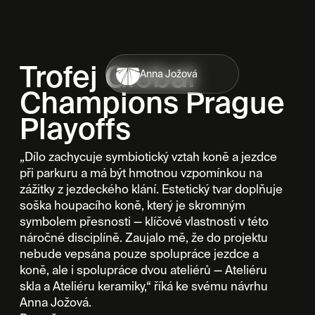
Trofej Global
Anna Jožová
Champions Prague
Playoffs
„Dílo zachycuje symbiotický vztah koně a jezdce
při parkuru a má být hmotnou vzpomínkou na
zážitky z jezdeckého klání. Estetický tvar doplňuje
soška houpacího koně, který je skromným
symbolem přesnosti — klíčové vlastnosti v této
náročné disciplíně. Zaujalo mě, že do projektu
nebude vepsána pouze spolupráce jezdce a
koně, ale i spolupráce dvou ateliérů — Ateliéru
skla a Ateliéru keramiky,“ říká ke svému návrhu
Anna Jožová.